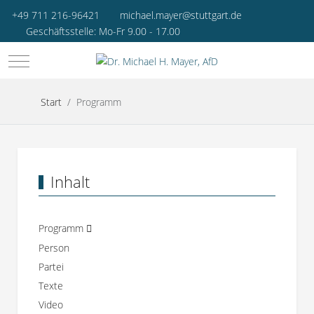
+49 711 216-96421
michael.mayer@stuttgart.de
Geschäftsstelle: Mo-Fr 9.00 - 17.00
Mobile Menu Toggle
Start
Programm
Inhalt
Programm
Person
Partei
Texte
Video