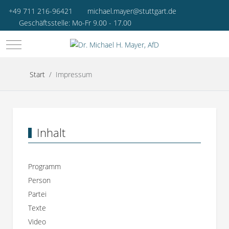
+49 711 216-96421
michael.mayer@stuttgart.de
Geschäftsstelle: Mo-Fr 9.00 - 17.00
Mobile Menu Toggle
Start
Impressum
Inhalt
Programm
Person
Partei
Texte
Video