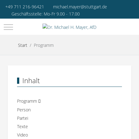
+49 711 216-96421
michael.mayer@stuttgart.de
Geschäftsstelle: Mo-Fr 9.00 - 17.00
Mobile Menu Toggle
Start
Programm
Inhalt
Programm
Person
Partei
Texte
Video