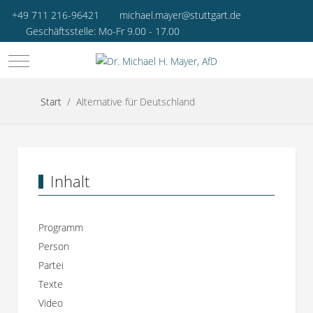
+49 711 216-96421
michael.mayer@stuttgart.de
Geschäftsstelle: Mo-Fr 9.00 - 17.00
Mobile Menu Toggle
Start
Alternative für Deutschland
Inhalt
Programm
Person
Partei
Texte
Video