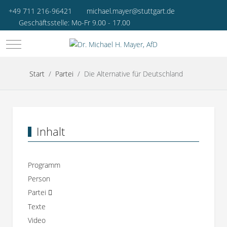
+49 711 216-96421
michael.mayer@stuttgart.de
Geschäftsstelle: Mo-Fr 9.00 - 17.00
Mobile Menu Toggle
Start
Partei
Die Alternative für Deutschland
Inhalt
Programm
Person
Partei
Texte
Video