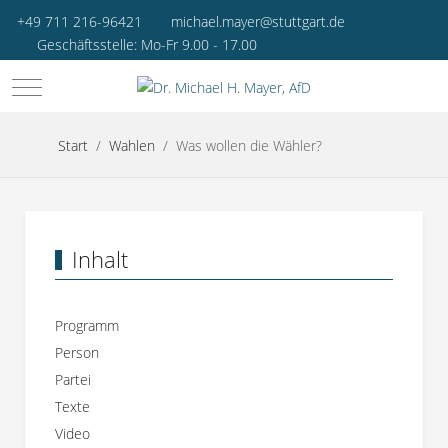
+49 711 216-96421
michael.mayer@stuttgart.de
Geschäftsstelle: Mo-Fr 9.00 - 17.00
Mobile Menu Toggle
Start
Wahlen
Was wollen die Wähler?
Inhalt
Programm
Person
Partei
Texte
Video