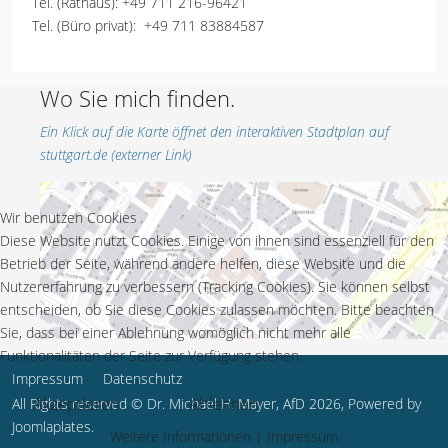
Tel. (Rathaus):
+49 711 216-96421
Tel. (Büro privat):
+49 711 83884587
Wo Sie mich finden.
Ein Klick auf die Karte öffnet den interaktiven Stadtplan auf
stuttgart.de (externer Link)
Wir benutzen Cookies
Diese Website nutzt Cookies. Einige von ihnen sind essenziell für den
Betrieb der Seite, während andere helfen, diese Website und die
Nutzererfahrung zu verbessern (Tracking Cookies). Sie können selbst
entscheiden, ob Sie diese Cookies zulassen möchten. Bitte beachten
Sie, dass bei einer Ablehnung womöglich nicht mehr alle
Funktionalitäten der Seite zur Verfügung stehen.
Impressum
Datenschutz
Akzeptieren
Ablehnen
All Rights reserved © Dr. Michael H. Mayer, AfD 2026, Powered by
Joomlaplates
.
Weitere Informationen
|
Impressum