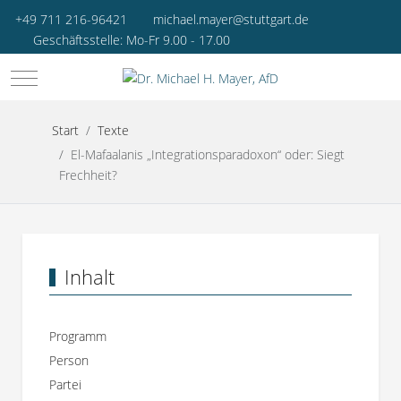
+49 711 216-96421
michael.mayer@stuttgart.de
Geschäftsstelle: Mo-Fr 9.00 - 17.00
Mobile Menu Toggle
Start
Texte
El-Mafaalanis „Integrationsparadoxon“ oder: Siegt
Frechheit?
Inhalt
Programm
Person
Partei