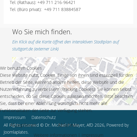
Tel. (Rathaus):
+49 711 216-96421
Tel. (Büro privat):
+49 711 83884587
Wo Sie mich finden.
Ein Klick auf die Karte öffnet den interaktiven Stadtplan auf
stuttgart.de (externer Link)
Wir benutzen Cookies
Diese Website nutzt Cookies. Einige von ihnen sind essenziell für den
Betrieb der Seite, während andere helfen, diese Website und die
Nutzererfahrung zu verbessern (Tracking Cookies). Sie können selbst
entscheiden, ob Sie diese Cookies zulassen möchten. Bitte beachten
Sie, dass bei einer Ablehnung womöglich nicht mehr alle
Funktionalitäten der Seite zur Verfügung stehen.
Impressum
Datenschutz
Akzeptieren
Ablehnen
All Rights reserved © Dr. Michael H. Mayer, AfD 2026, Powered by
Joomlaplates
.
Weitere Informationen
|
Impressum