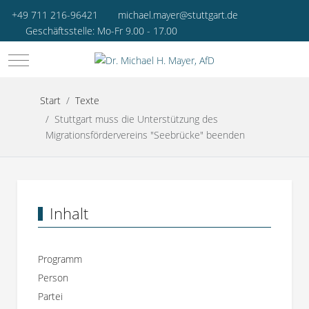
+49 711 216-96421
michael.mayer@stuttgart.de
Geschäftsstelle: Mo-Fr 9.00 - 17.00
Mobile Menu Toggle
Start
Texte
Stuttgart muss die Unterstützung des
Migrationsfördervereins "Seebrücke" beenden
Inhalt
Programm
Person
Partei