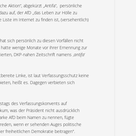
che Aktion“, abgekürzt „Antifa“,
persönliche
dazu auf, der AfD „das Leben zur Hölle zu
Liste im Internet zu finden ist, (versehentlich)
at sich persönlich zu diesen Vorfällen nicht
er hatte wenige Monate vor ihrer Ernennung zur
tierten, DKP-nahen Zeitschrift namens ‚
antifa
‘
bereite Linke, ist laut Verfassungsschutz keine
bieten, heißt es. Dagegen verbieten sich
estags des Verfassungskonvents auf
um, was der Präsident nicht ausdrücklich
starke AfD beim Namen zu nennen, fügte
sreden, wenn er sehenden Auges politische
er freiheitlichen Demokratie beitragen".