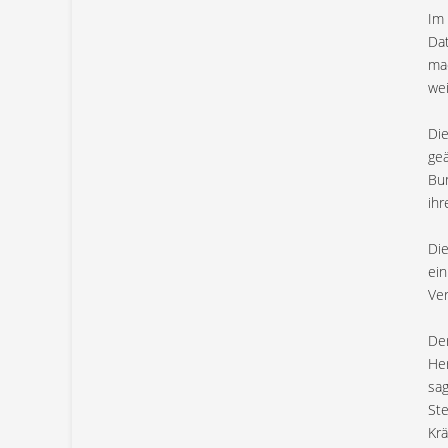
Im 
Dat
mac
wei
Die
geä
Bun
ihr
Die
ein
Ver
Der
Her
sag
Ste
Krä