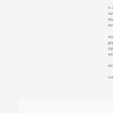
In 
Kan
Wah
der
Wür
geg
eig
wei
Wir
Tei