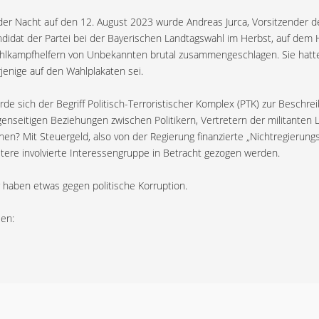
der Nacht auf den 12. August 2023 wurde Andreas Jurca, Vorsitzender de
didat der Partei bei der Bayerischen Landtagswahl im Herbst, auf dem H
lkampfhelfern von Unbekannten brutal zusammengeschlagen. Sie hatten
jenige auf den Wahlplakaten sei.
de sich der Begriff Politisch-Terroristischer Komplex (PTK) zur Besch
enseitigen Beziehungen zwischen Politikern, Vertretern der militanten 
nen? Mit Steuergeld, also von der Regierung finanzierte „Nichtregierun
tere involvierte Interessengruppe in Betracht gezogen werden.
 haben etwas gegen politische Korruption.
len: