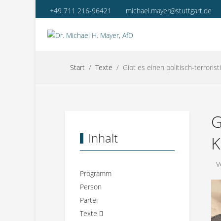
+49 711 216-96421
michael.mayer@stuttgart.de
Start
Texte
Gibt es einen politisch-terrori
G
Inhalt
K
V
Programm
Person
Partei
Texte