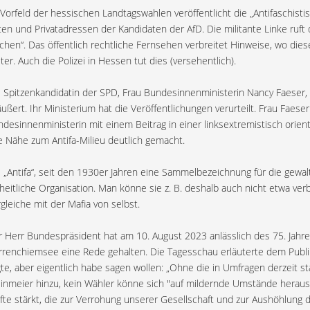
Vorfeld der hessischen Landtagswahlen veröffentlicht die „Antifaschistis
en und Privatadressen der Kandidaten der AfD. Die militante Linke ruft 
hen“. Das öffentlich rechtliche Fernsehen verbreitet Hinweise, wo diese 
ter. Auch die Polizei in Hessen tut dies (versehentlich).
 Spitzenkandidatin der SPD, Frau Bundesinnenministerin Nancy Faeser, h
ußert. Ihr Ministerium hat die Veröffentlichungen verurteilt. Frau Faes
desinnenministerin mit einem Beitrag in einer linksextremistisch orien
e Nähe zum Antifa-Milieu deutlich gemacht.
 „Antifa“, seit den 1930er Jahren eine Sammelbezeichnung für die gewalt
heitliche Organisation. Man könne sie z. B. deshalb auch nicht etwa ver
gleiche mit der Mafia von selbst.
 Herr Bundespräsident hat am 10. August 2023 anlässlich des 75. Jahr
renchiemsee eine Rede gehalten. Die Tagesschau erläuterte dem Publik
te, aber eigentlich habe sagen wollen: „Ohne die in Umfragen derzeit 
inmeier hinzu, kein Wähler könne sich "auf mildernde Umstände herau
fte stärkt, die zur Verrohung unserer Gesellschaft und zur Aushöhlung d