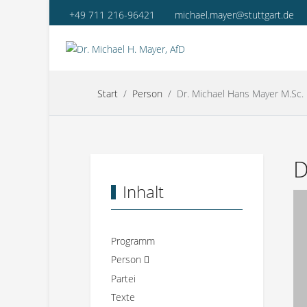
+49 711 216-96421
michael.mayer@stuttgart.de
Start
Person
Dr. Michael Hans Mayer M.Sc.
D
Inhalt
Programm
Person
Partei
Texte