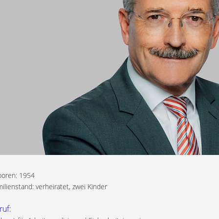
boren: 1954
ilienstand: verheiratet, zwei Kinder
ruf: