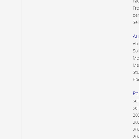
Fac
Fre
der
Sel
Au
Ab
Sol
Med
Meh
Stu
Bo
Pol
sei
sei
202
20
202
202