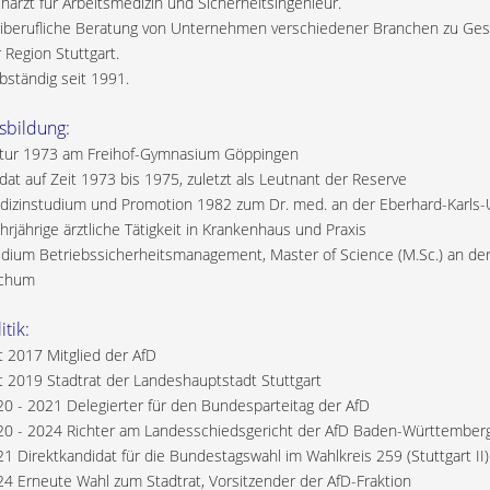
harzt für Arbeitsmedizin und Sicherheitsingenieur.
iberufliche Beratung von Unternehmen verschiedener Branchen zu Gesu
 Region Stuttgart.
bständig seit 1991.
sbildung:
itur 1973 am Freihof-Gymnasium Göppingen
dat auf Zeit 1973 bis 1975, zuletzt als Leutnant der Reserve
izinstudium und Promotion 1982 zum Dr. med. an der Eberhard-Karls-U
rjährige ärztliche Tätigkeit in Krankenhaus und Praxis
dium Betriebssicherheitsmanagement, Master of Science (M.Sc.) an de
chum
itik:
t 2017 Mitglied der AfD
t 2019 Stadtrat der Landeshauptstadt Stuttgart
0 - 2021 Delegierter für den Bundesparteitag der AfD
20 - 2024 Richter am Landesschiedsgericht der AfD Baden-Württember
1 Direktkandidat für die Bundestagswahl im Wahlkreis 259 (Stuttgart II)
4 Erneute Wahl zum Stadtrat, Vorsitzender der AfD-Fraktion